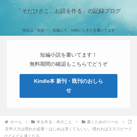
「そだひさこ、お話を作る」の記録ブログ
現在は「加賀 一」名義にて、noteにときどき書いてます
短編小説を書いてます！
無料期間の確認もこちらでどうぞ
Kindle本 新刊・既刊のおしら
せ
ホーム
本を作る・本のこと
書くためのツール
音声入力は慣れが必要！はじめは遅くてもいい。慣れれば入力スピード
はどんどん速くなる