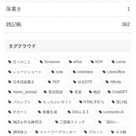
落書き
1
雑記帳
362
タグクラウド
日々のこと
Scrivener
ePub
KDP
Leme
ショートショート
note
Unlimited
LibreOffice
日本語縦書き
PDF
ゆるDTP
Affinity
memo_prompt
実話怪談
音楽
物語
ChatGPT
プロンプト
ちっちゃいサイト
HTML手打ち
投げ銭
サポート
画像生成
DALL·E 3
Leonardo.Ai
物語を作る練習法
三題噺スイッチ
「面白い」
感情移入
ストーリープロッター
プロット
ネタ帳