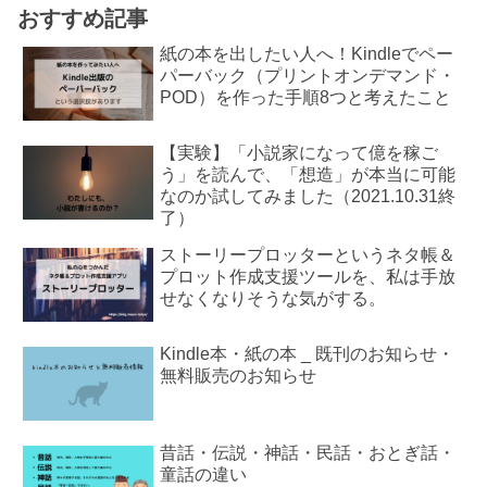
おすすめ記事
紙の本を出したい人へ！Kindleでペー
パーバック（プリントオンデマンド・
POD）を作った手順8つと考えたこと
【実験】「小説家になって億を稼ご
う」を読んで、「想造」が本当に可能
なのか試してみました（2021.10.31終
了）
ストーリープロッターというネタ帳＆
プロット作成支援ツールを、私は手放
せなくなりそうな気がする。
Kindle本・紙の本 _ 既刊のお知らせ・
無料販売のお知らせ
昔話・伝説・神話・民話・おとぎ話・
童話の違い