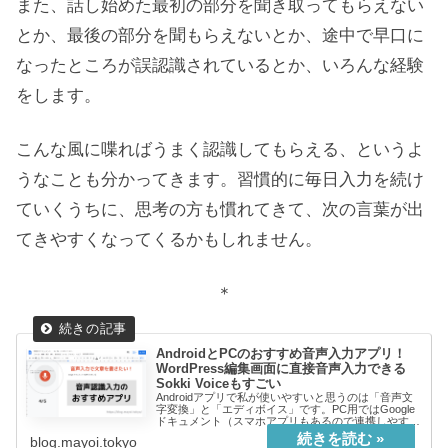
また、話し始めた最初の部分を聞き取ってもらえない
とか、最後の部分を聞もらえないとか、途中で早口に
なったところが誤認識されているとか、いろんな経験
をします。
こんな風に喋ればうまく認識してもらえる、というよ
うなことも分かってきます。習慣的に毎日入力を続け
ていくうちに、思考の方も慣れてきて、次の言葉が出
てきやすくなってくるかもしれません。
＊
AndroidとPCのおすすめ音声入力アプリ！
WordPress編集画面に直接音声入力できる
Sokki Voiceもすごい
Androidアプリで私が使いやすいと思うのは「音声文
字変換」と「エディボイス」です。PC用ではGoogle
ドキュメント（スマホアプリもあるので連携しやす
い）、Windows用のSokki Voice がおすすめです。
blog.mayoi.tokyo