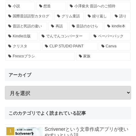
小説
想造
小澤俊夫 昔話へのご招待
国際昔話話型カタログ
グリム童話
繰り返し
語り
昔話と民話の違い
再話
昔話のかけら
kindle本
Kindle出版
でんでんコンバーター
ペーパーバック
クリスタ
CLIP STUDIO PAINT
Canva
Frescoブラシ
家族
アーカイブ
このカテゴリでよく読まれている記事
Scrivenerという文章作成アプリが使い
やすいという話