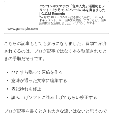
パソコンやスマホの「音声入力」活用術とメ
リット！2か月で140ページの本を書きました
| G.C.M Records
2ヶ月で140ページの同人誌を書くために、「Google
ドキュメント」や「音声文字変換」アプリなど、音声
認識技術を活用しました。パソコン、スマホ
（iPhone/Android）でのやり方や、「速く原稿が書け
www.gcmstyle.com
る」「手が疲れない」などの様々なメ...
こちらの記事もとても参考になりました。冒頭で紹介
されてるのは、ブログ記事ではなく本を執筆されたと
きの手順だそうです。
ひたすら喋って原稿を作る
意味が通った文章に編集する
表記ゆれを修正
読み上げソフトに読み上げてもらい校正する
ブログ記事を書くときも大きな違いはないと思うので