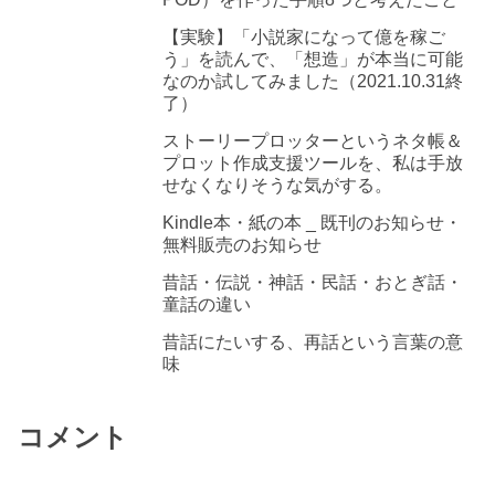
【実験】「小説家になって億を稼ご
う」を読んで、「想造」が本当に可能
なのか試してみました（2021.10.31終
了）
ストーリープロッターというネタ帳＆
プロット作成支援ツールを、私は手放
せなくなりそうな気がする。
Kindle本・紙の本 _ 既刊のお知らせ・
無料販売のお知らせ
昔話・伝説・神話・民話・おとぎ話・
童話の違い
昔話にたいする、再話という言葉の意
味
コメント