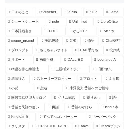
日々のこと
Scrivener
ePub
KDP
Leme
ショートショート
note
Unlimited
LibreOffice
日本語縦書き
PDF
ゆるDTP
Affinity
memo_prompt
実話怪談
音楽
物語
ChatGPT
プロンプト
ちっちゃいサイト
HTML手打ち
投げ銭
サポート
画像生成
DALL·E 3
Leonardo.Ai
物語を作る練習法
三題噺スイッチ
「面白い」
感情移入
ストーリープロッター
プロット
ネタ帳
小説
想造
小澤俊夫 昔話へのご招待
国際昔話話型カタログ
グリム童話
繰り返し
語り
昔話と民話の違い
再話
昔話のかけら
kindle本
Kindle出版
でんでんコンバーター
ペーパーバック
クリスタ
CLIP STUDIO PAINT
Canva
Frescoブラシ