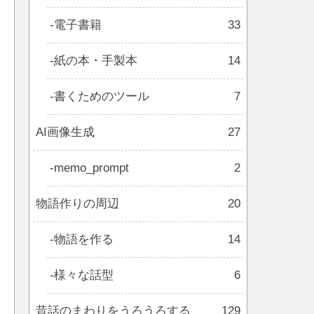
電子書籍
33
紙の本・手製本
14
書くためのツール
7
AI画像生成
27
memo_prompt
2
物語作りの周辺
20
物語を作る
14
様々な話型
6
昔話のまわりをうろうろする
129