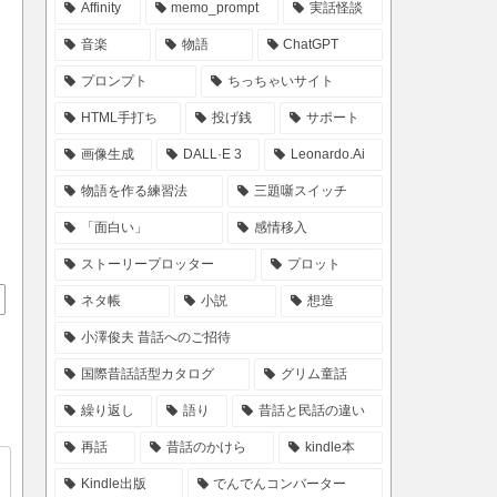
Affinity
memo_prompt
実話怪談
音楽
物語
ChatGPT
プロンプト
ちっちゃいサイト
HTML手打ち
投げ銭
サポート
画像生成
DALL·E 3
Leonardo.Ai
物語を作る練習法
三題噺スイッチ
「面白い」
感情移入
ストーリープロッター
プロット
ネタ帳
小説
想造
小澤俊夫 昔話へのご招待
国際昔話話型カタログ
グリム童話
繰り返し
語り
昔話と民話の違い
再話
昔話のかけら
kindle本
Kindle出版
でんでんコンバーター