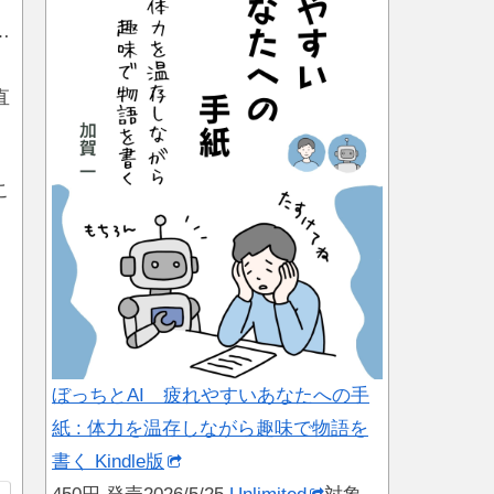
…
直
こ
ぼっちとAI 疲れやすいあなたへの手
紙 : 体力を温存しながら趣味で物語を
書く Kindle版