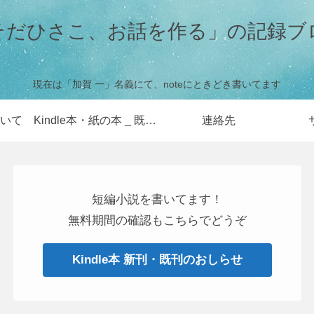
そだひさこ、お話を作る」の記録ブ
現在は「加賀 一」名義にて、noteにときどき書いてます
いて
Kindle本・紙の本 _ 既刊のお知らせ・無料販売のお知らせ
連絡先
短編小説を書いてます！
無料期間の確認もこちらでどうぞ
Kindle本 新刊・既刊のおしらせ