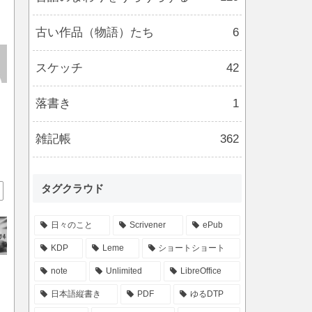
古い作品（物語）たち
6
スケッチ
42
落書き
1
雑記帳
362
タグクラウド
日々のこと
Scrivener
ePub
KDP
Leme
ショートショート
note
Unlimited
LibreOffice
日本語縦書き
PDF
ゆるDTP