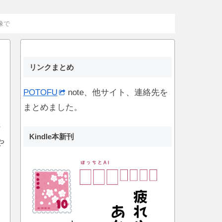
像で
リンクまとめ
の
POTOFU
note、他サイト、連絡先を
まとめました。
ン
Kindle本新刊
や
さ