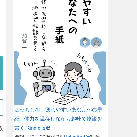
ぼっちとAI 疲れやすいあなたへの手
紙 : 体力を温存しながら趣味で物語を
書く Kindle版
教