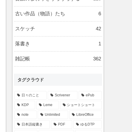
古い作品（物語）たち
6
スケッチ
42
落書き
1
雑記帳
362
タグクラウド
日々のこと
Scrivener
ePub
KDP
Leme
ショートショート
note
Unlimited
LibreOffice
日本語縦書き
PDF
ゆるDTP