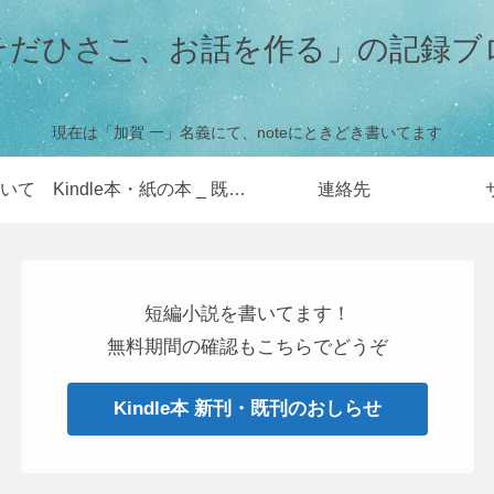
そだひさこ、お話を作る」の記録ブ
現在は「加賀 一」名義にて、noteにときどき書いてます
いて
Kindle本・紙の本 _ 既刊のお知らせ・無料販売のお知らせ
連絡先
短編小説を書いてます！
無料期間の確認もこちらでどうぞ
Kindle本 新刊・既刊のおしらせ