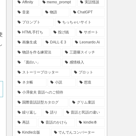
Affinity
memo_prompt
実話怪談
音楽
物語
ChatGPT
プロンプト
ちっちゃいサイト
HTML手打ち
投げ銭
サポート
使
画像生成
DALL·E 3
Leonardo.Ai
し
物語を作る練習法
三題噺スイッチ
「面白い」
感情移入
ストーリープロッター
プロット
ネタ帳
小説
想造
小澤俊夫 昔話へのご招待
国際昔話話型カタログ
グリム童話
繰り返し
語り
昔話と民話の違い
再話
昔話のかけら
kindle本
Kindle出版
でんでんコンバーター