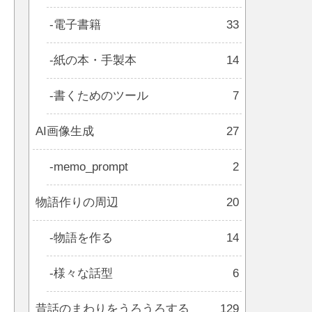
電子書籍
33
紙の本・手製本
14
書くためのツール
7
AI画像生成
27
memo_prompt
2
物語作りの周辺
20
物語を作る
14
様々な話型
6
昔話のまわりをうろうろする
129