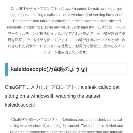
ChatGPTが作ったプロンプト：Artwork inspired by patchwork quilting
techniques depicting a calico cat on a windowsill observing the sunset.
The composition utilizes a collection of fabric swatches and stitched
elements, producing a tactile and visually rich tapestry. 日本語訳：パッチ
ワークキルティング技法にインスパイアされた作品で、三毛猫が窓辺で夕
日を観察している様子を描いています。この構成は布のサンプルと縫い合
わせられた要素のコレクションを使用し、触覚的で視覚的に豊かなタペス
トリーを生み出しています。
kaleidoscopic(万華鏡のような)
ChatGPTに入力したプロンプト：a sleek calico cat
sitting on a windowsill, watching the sunset,
kaleidoscopic
ChatGPTが作ったプロンプト：Kaleidoscopic art of a sleek calico cat
sitting on a windowsill, watching the sunset. The scene is reflected and
repeated in symmetrical patterns, creating a mesmerizing and intricate