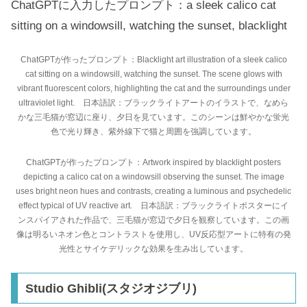
ChatGPTに入力したプロンプト：a sleek calico cat
sitting on a windowsill, watching the sunset, blacklight
ChatGPTが作ったプロンプト：Blacklight art illustration of a sleek calico
cat sitting on a windowsill, watching the sunset. The scene glows with
vibrant fluorescent colors, highlighting the cat and the surroundings under
ultraviolet light. 日本語訳：ブラックライトアートのイラストで、なめら
かな三毛猫が窓辺に座り、夕日を見ています。このシーンは鮮やかな蛍光
色で光り輝き、紫外線下で猫と周囲を強調しています。
ChatGPTが作ったプロンプト：Artwork inspired by blacklight posters
depicting a calico cat on a windowsill observing the sunset. The image
uses bright neon hues and contrasts, creating a luminous and psychedelic
effect typical of UV reactive art. 日本語訳：ブラックライトポスターにイ
ンスパイアされた作品で、三毛猫が窓辺で夕日を観察しています。この画
像は明るいネオン色とコントラストを使用し、UV反応型アートに特有の発
光性とサイケデリックな効果を生み出しています。
Studio Ghibli(スタジオジブリ)