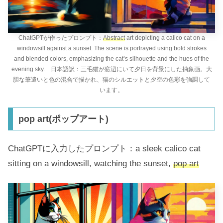
ChatGPTが作ったプロンプト：
Abstract
art depicting a calico cat on a
windowsill against a sunset. The scene is portrayed using bold strokes
and blended colors, emphasizing the cat’s silhouette and the hues of the
evening sky. 日本語訳：三毛猫が窓辺にいて夕日を背景にした抽象画。大
胆な筆遣いと色の混合で描かれ、猫のシルエットと夕空の色彩を強調して
います。
pop art(ポップアート)
ChatGPTに入力したプロンプト：a sleek calico cat
sitting on a windowsill, watching the sunset,
pop art