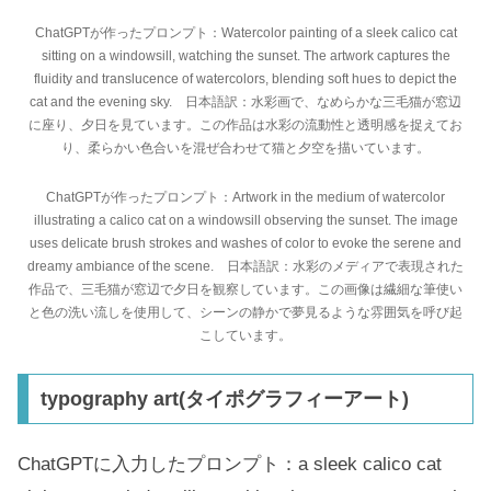
ChatGPTが作ったプロンプト：Watercolor painting of a sleek calico cat
sitting on a windowsill, watching the sunset. The artwork captures the
fluidity and translucence of watercolors, blending soft hues to depict the
cat and the evening sky. 日本語訳：水彩画で、なめらかな三毛猫が窓辺
に座り、夕日を見ています。この作品は水彩の流動性と透明感を捉えてお
り、柔らかい色合いを混ぜ合わせて猫と夕空を描いています。
ChatGPTが作ったプロンプト：Artwork in the medium of watercolor
illustrating a calico cat on a windowsill observing the sunset. The image
uses delicate brush strokes and washes of color to evoke the serene and
dreamy ambiance of the scene. 日本語訳：水彩のメディアで表現された
作品で、三毛猫が窓辺で夕日を観察しています。この画像は繊細な筆使い
と色の洗い流しを使用して、シーンの静かで夢見るような雰囲気を呼び起
こしています。
typography art(タイポグラフィーアート)
ChatGPTに入力したプロンプト：a sleek calico cat