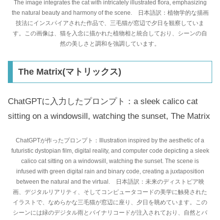
The image integrates the cat with intricately illustrated flora, emphasizing
the natural beauty and harmony of the scene. 日本語訳：植物学的な描画
技法にインスパイアされた作品で、三毛猫が窓辺で夕日を観察していま
す。この画像は、猫を入念に描かれた植物相と統合しており、シーンの自
然の美しさと調和を強調しています。
The Matrix(マトリックス)
ChatGPTに入力したプロンプト：a sleek calico cat
sitting on a windowsill, watching the sunset, The Matrix
ChatGPTが作ったプロンプト：Illustration inspired by the aesthetic of a
futuristic dystopian film, digital reality, and computer code depicting a sleek
calico cat sitting on a windowsill, watching the sunset. The scene is
infused with green digital rain and binary code, creating a juxtaposition
between the natural and the virtual. 日本語訳：未来のディストピア映
画、デジタルリアリティ、そしてコンピュータコードの美学に触発された
イラストで、なめらかな三毛猫が窓辺に座り、夕日を眺めています。この
シーンには緑のデジタル雨とバイナリコードが注入されており、自然とバ