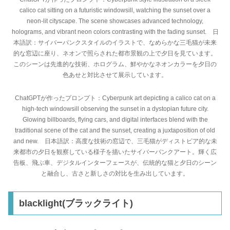
calico cat sitting on a futuristic windowsill, watching the sunset over a
neon-lit cityscape. The scene showcases advanced technology,
holograms, and vibrant neon colors contrasting with the fading sunset. 日
本語訳：サイバーパンクスタイルのイラストで、なめらかな三毛猫が未来
的な窓辺に座り、ネオンで照らされた都市景観の上で夕日を見ています。
このシーンは先進的な技術、ホログラム、鮮やかなネオンカラーを夕日の
色あせと対比させて展示しています。
ChatGPTが作ったプロンプト：Cyberpunk art depicting a calico cat on a
high-tech windowsill observing the sunset in a dystopian future city.
Glowing billboards, flying cars, and digital interfaces blend with the
traditional scene of the cat and the sunset, creating a juxtaposition of old
and new. 日本語訳：高度な技術の窓辺で、三毛猫がディストピア的な未
来都市の夕日を観察している様子を描いたサイバーパンクアート。輝く広
告板、飛ぶ車、デジタルインターフェースが、伝統的な猫と夕日のシーン
と融合し、古さと新しさの対比を生み出しています。
blacklight(ブラックライト)