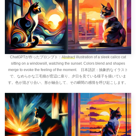
ChatGPTが作ったプロンプト：
Abstract
illustration of a sleek calico cat
sitting on a windowsill, watching the sunset. Colors blend and shapes
merge to evoke the feeling of the moment. 日本語訳：抽象的なイラスト
で、なめらかな三毛猫が窓辺に座り、夕日を見ている様子を描いていま
す。色が混ざり合い、形が融合して、その瞬間の感情を呼び起こします。