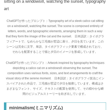
sitting on a windowsill, watching the sunset, typography
art
ChatGPTが作ったプロンプト：Typography art of a sleek calico cat sitting
on a windowsill, watching the sunset. The scene is composed entirely of
letters, words, and typographic elements, arranging them in such a way
that they form the image of the cat and the sunset. 日本語訳：タイポグラ
フィアートで、なめらかな三毛猫が窓辺に座り、夕日を見ています。この
シーンは完全に文字、単語、タイポグラフィック要素で構成されており、
それらを配置することで猫と夕日のイメージを形成しています。
ChatGPTが作ったプロンプト：Artwork inspired by typography techniques
depicting a calico cat on a windowsill observing the sunset. The
composition uses various fonts, sizes, and text arrangements to craft the
visual story of the serene moment. 日本語訳：タイポグラフィ技法にイン
スパイアされた作品で、三毛猫が窓辺で夕日を観察しています。構成はさ
まざまなフォント、サイズ、テキストの配置を使用して、その穏やかな瞬
間のビジュアルストーリーを紡ぎ出しています。
minimalism(ミニマリズム)