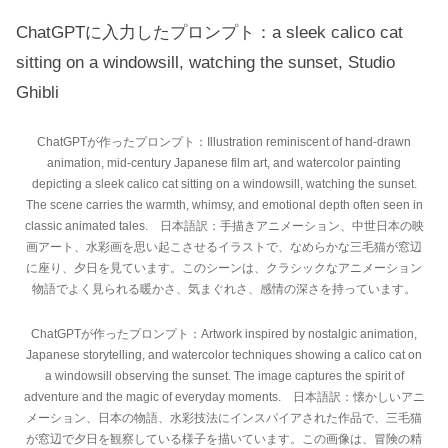
ChatGPTに入力したプロンプト：a sleek calico cat
sitting on a windowsill, watching the sunset, Studio
Ghibli
ChatGPTが作ったプロンプト：Illustration reminiscent of hand-drawn
animation, mid-century Japanese film art, and watercolor painting
depicting a sleek calico cat sitting on a windowsill, watching the sunset.
The scene carries the warmth, whimsy, and emotional depth often seen in
classic animated tales. 日本語訳：手描きアニメーション、中世日本の映
画アート、水彩画を思い起こさせるイラストで、なめらかな三毛猫が窓辺
に座り、夕日を見ています。このシーンは、クラシックなアニメーション
物語でよく見られる暖かさ、気まぐれさ、感情の深さを持っています。
ChatGPTが作ったプロンプト：Artwork inspired by nostalgic animation,
Japanese storytelling, and watercolor techniques showing a calico cat on
a windowsill observing the sunset. The image captures the spirit of
adventure and the magic of everyday moments. 日本語訳：懐かしいアニ
メーション、日本の物語、水彩技法にインスパイアされた作品で、三毛猫
が窓辺で夕日を観察している様子を描いています。この画像は、冒険の精