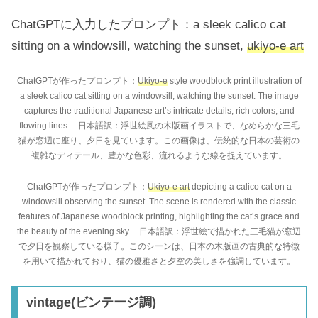
ChatGPTに入力したプロンプト：a sleek calico cat
sitting on a windowsill, watching the sunset,
ukiyo-e art
ChatGPTが作ったプロンプト：
Ukiyo-e
style woodblock print illustration of
a sleek calico cat sitting on a windowsill, watching the sunset. The image
captures the traditional Japanese art’s intricate details, rich colors, and
flowing lines. 日本語訳：浮世絵風の木版画イラストで、なめらかな三毛
猫が窓辺に座り、夕日を見ています。この画像は、伝統的な日本の芸術の
複雑なディテール、豊かな色彩、流れるような線を捉えています。
ChatGPTが作ったプロンプト：
Ukiyo-e art
depicting a calico cat on a
windowsill observing the sunset. The scene is rendered with the classic
features of Japanese woodblock printing, highlighting the cat’s grace and
the beauty of the evening sky. 日本語訳：浮世絵で描かれた三毛猫が窓辺
で夕日を観察している様子。このシーンは、日本の木版画の古典的な特徴
を用いて描かれており、猫の優雅さと夕空の美しさを強調しています。
vintage(ビンテージ調)