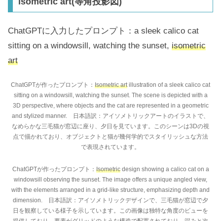
isometric art(等角投影図)
ChatGPTに入力したプロンプト：a sleek calico cat
sitting on a windowsill, watching the sunset,
isometric
art
ChatGPTが作ったプロンプト：
Isometric art
illustration of a sleek calico cat
sitting on a windowsill, watching the sunset. The scene is depicted with a
3D perspective, where objects and the cat are represented in a geometric
and stylized manner. 日本語訳：アイソメトリックアートのイラストで、
なめらかな三毛猫が窓辺に座り、夕日を見ています。このシーンは3Dの視
点で描かれており、オブジェクトと猫が幾何学的でスタイリッシュな方法
で表現されています。
ChatGPTが作ったプロンプト：
Isometric
design showing a calico cat on a
windowsill observing the sunset. The image offers a unique angled view,
with the elements arranged in a grid-like structure, emphasizing depth and
dimension. 日本語訳：アイソメトリックデザインで、三毛猫が窓辺で夕
日を観察している様子を示しています。この画像は独特な角度のビューを
提供しており、要素がグリッドのような構造で配置されており、深みと次