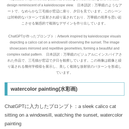
design reminiscent of a kaleidoscope view. 日本語訳：万華鏡のようなア
ートで、なめらかな三毛猫が窓辺に座り、夕日を見ています。このシーン
は対称的なパターンで反射され繰り返されており、万華鏡の視界を思い起
こさせる魅惑的で複雑なデザインを作り出しています。
ChatGPTが作ったプロンプト：Artwork inspired by kaleidoscope visuals
depicting a calico cat on a windowsill observing the sunset. The image
showcases mirrored and repetitive geometries, forming a beautiful and
complex radial pattern. 日本語訳：万華鏡のビジュアルにインスパイアさ
れた作品で、三毛猫が窓辺で夕日を観察しています。この画像は鏡像と繰
り返される幾何学模様を展示し、美しく複雑な放射状のパターンを形成し
ています。
watercolor painting(水彩画)
ChatGPTに入力したプロンプト：a sleek calico cat
sitting on a windowsill, watching the sunset, watercolor
painting