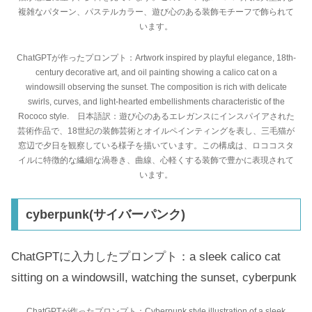
複雑なパターン、パステルカラー、遊び心のある装飾モチーフで飾られて
います。
ChatGPTが作ったプロンプト：Artwork inspired by playful elegance, 18th-
century decorative art, and oil painting showing a calico cat on a
windowsill observing the sunset. The composition is rich with delicate
swirls, curves, and light-hearted embellishments characteristic of the
Rococo style. 日本語訳：遊び心のあるエレガンスにインスパイアされた
芸術作品で、18世紀の装飾芸術とオイルペインティングを表し、三毛猫が
窓辺で夕日を観察している様子を描いています。この構成は、ロココスタ
イルに特徴的な繊細な渦巻き、曲線、心軽くする装飾で豊かに表現されて
います。
cyberpunk(サイバーパンク)
ChatGPTに入力したプロンプト：a sleek calico cat
sitting on a windowsill, watching the sunset, cyberpunk
ChatGPTが作ったプロンプト：Cyberpunk style illustration of a sleek