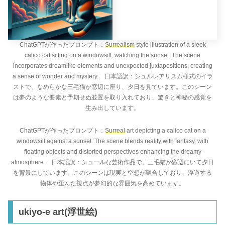
ChatGPTが作ったプロンプト：
Surrealism
style illustration of a sleek
calico cat sitting on a windowsill, watching the sunset. The scene
incorporates dreamlike elements and unexpected juxtapositions, creating
a sense of wonder and mystery. 日本語訳：シュルレアリスム様式のイラ
ストで、なめらかな三毛猫が窓辺に座り、夕日を見ています。このシーン
は夢のような要素と予期せぬ並置を取り入れており、驚きと神秘の感覚を
生み出しています。
ChatGPTが作ったプロンプト：
Surreal
art depicting a calico cat on a
windowsill against a sunset. The scene blends reality with fantasy, with
floating objects and distorted perspectives enhancing the dreamy
atmosphere. 日本語訳：シュールな芸術作品で、三毛猫が窓辺にいて夕日
を背景にしています。このシーンは現実と空想が融合しており、浮遊する
物体や歪んだ視点が夢幻的な雰囲気を高めています。
ukiyo-e art(浮世絵)