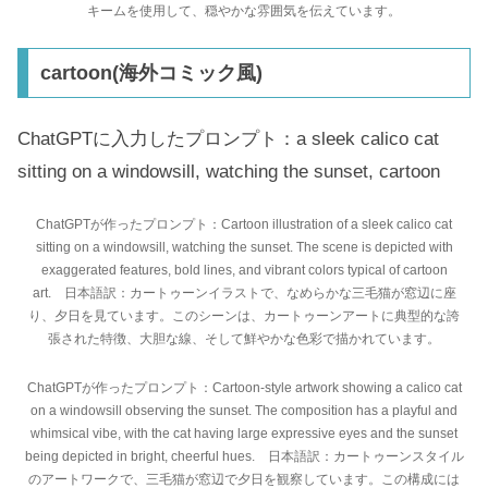
キームを使用して、穏やかな雰囲気を伝えています。
cartoon(海外コミック風)
ChatGPTに入力したプロンプト：a sleek calico cat
sitting on a windowsill, watching the sunset, cartoon
ChatGPTが作ったプロンプト：Cartoon illustration of a sleek calico cat
sitting on a windowsill, watching the sunset. The scene is depicted with
exaggerated features, bold lines, and vibrant colors typical of cartoon
art. 日本語訳：カートゥーンイラストで、なめらかな三毛猫が窓辺に座
り、夕日を見ています。このシーンは、カートゥーンアートに典型的な誇
張された特徴、大胆な線、そして鮮やかな色彩で描かれています。
ChatGPTが作ったプロンプト：Cartoon-style artwork showing a calico cat
on a windowsill observing the sunset. The composition has a playful and
whimsical vibe, with the cat having large expressive eyes and the sunset
being depicted in bright, cheerful hues. 日本語訳：カートゥーンスタイル
のアートワークで、三毛猫が窓辺で夕日を観察しています。この構成には