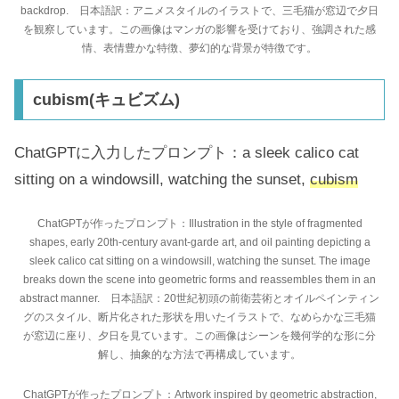
backdrop. 日本語訳：アニメスタイルのイラストで、三毛猫が窓辺で夕日
を観察しています。この画像はマンガの影響を受けており、強調された感
情、表情豊かな特徴、夢幻的な背景が特徴です。
cubism(キュビズム)
ChatGPTに入力したプロンプト：a sleek calico cat
sitting on a windowsill, watching the sunset,
cubism
ChatGPTが作ったプロンプト：Illustration in the style of fragmented
shapes, early 20th-century avant-garde art, and oil painting depicting a
sleek calico cat sitting on a windowsill, watching the sunset. The image
breaks down the scene into geometric forms and reassembles them in an
abstract manner. 日本語訳：20世紀初頭の前衛芸術とオイルペインティン
グのスタイル、断片化された形状を用いたイラストで、なめらかな三毛猫
が窓辺に座り、夕日を見ています。この画像はシーンを幾何学的な形に分
解し、抽象的な方法で再構成しています。
ChatGPTが作ったプロンプト：Artwork inspired by geometric abstraction,