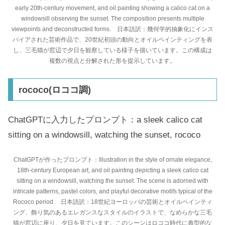
early 20th-century movement, and oil painting showing a calico cat on a
windowsill observing the sunset. The composition presents multiple
viewpoints and deconstructed forms. 日本語訳：幾何学的抽象化にインス
パイアされた芸術作品で、20世紀初頭の動向とオイルペインティングを表
し、三毛猫が窓辺で夕日を観察している様子を描いています。この構成は
複数の視点と分解された形を提示しています。
rococo(ロココ調)
ChatGPTに入力したプロンプト：a sleek calico cat
sitting on a windowsill, watching the sunset, rococo
ChatGPTが作ったプロンプト：Illustration in the style of ornate elegance,
18th-century European art, and oil painting depicting a sleek calico cat
sitting on a windowsill, watching the sunset. The scene is adorned with
intricate patterns, pastel colors, and playful decorative motifs typical of the
Rococo period. 日本語訳：18世紀ヨーロッパの芸術とオイルペインティ
ング、飾り気のあるエレガンスなスタイルのイラストで、なめらかな三毛
猫が窓辺に座り、夕日を見ています。このシーンはロココ時代に典型的な