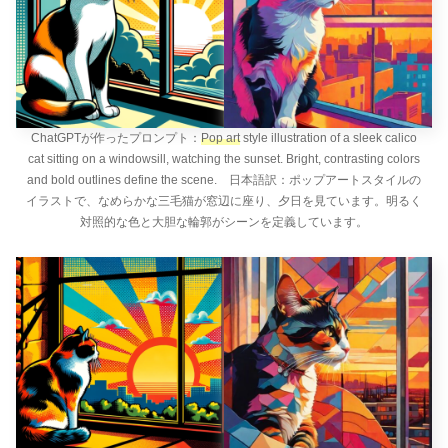
ChatGPTが作ったプロンプト：
Pop art
style illustration of a sleek calico
cat sitting on a windowsill, watching the sunset. Bright, contrasting colors
and bold outlines define the scene. 日本語訳：ポップアートスタイルの
イラストで、なめらかな三毛猫が窓辺に座り、夕日を見ています。明るく
対照的な色と大胆な輪郭がシーンを定義しています。