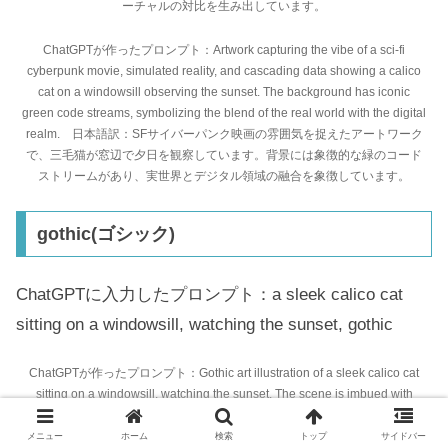
ーチャルの対比を生み出しています。
ChatGPTが作ったプロンプト：Artwork capturing the vibe of a sci-fi
cyberpunk movie, simulated reality, and cascading data showing a calico
cat on a windowsill observing the sunset. The background has iconic
green code streams, symbolizing the blend of the real world with the digital
realm. 日本語訳：SFサイバーパンク映画の雰囲気を捉えたアートワーク
で、三毛猫が窓辺で夕日を観察しています。背景には象徴的な緑のコード
ストリームがあり、実世界とデジタル領域の融合を象徴しています。
gothic(ゴシック)
ChatGPTに入力したプロンプト：a sleek calico cat
sitting on a windowsill, watching the sunset, gothic
ChatGPTが作ったプロンプト：Gothic art illustration of a sleek calico cat
sitting on a windowsill, watching the sunset. The scene is imbued with
dark, moody tones, intricate stone architecture, and dramatic shadows,
reminiscent of medieval Gothic aesthetics. 日本語訳：ゴシックアートの
メニュー
ホーム
検索
トップ
サイドバー