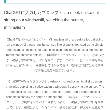
ChatGPTに入力したプロンプト：a sleek calico cat
sitting on a windowsill, watching the sunset,
minimalism
ChatGPTが作ったプロンプト：Minimalism art of a sleek calico cat sitting
on a windowsill, watching the sunset. The scene is depicted using simple
shapes and a limited color palette, focusing on the essence of the moment
rather than intricate details. 日本語訳：ミニマリズムアートで、なめらか
な三毛猫が窓辺に座り、夕日を見ています。このシーンはシンプルな形と
限られた色彩パレットを使用して描かれており、複雑な詳細ではなく瞬間
の本質に焦点を当てています。
ChatGPTが作ったプロンプト：Artwork inspired by minimalistic design
principles depicting a calico cat on a windowsill observing the sunset. The
composition uses clean lines, geometric forms, and a subdued color
scheme to convey the serene atmosphere. 日本語訳：ミニマリスティッ
クデザイン原則にインスパイアされた作品で、三毛猫が窓辺で夕日を観察
しています。構成はクリーンなライン、幾何学的な形、抑えられた色彩ス