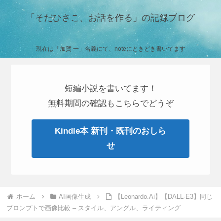
「そだひさこ、お話を作る」の記録ブログ
現在は「加賀 一」名義にて、noteにときどき書いてます
短編小説を書いてます！
無料期間の確認もこちらでどうぞ
Kindle本 新刊・既刊のおしら
せ
ホーム
AI画像生成
【Leonardo.Ai】【DALL-E3】同じ
プロンプトで画像比較 – スタイル、アングル、ライティング